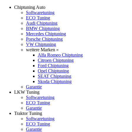
Chiptuning Auto
Softwaretuning
ECO Tuning
Audi Chiptuning
BMW Chiptuning
Mercedes Chiptuning
Porsche Chiptuning
VW Chiptuning
weitere Marken »
Alfa Romeo Chiptuning
Citroen Chiptuning
Ford Chiptuning
Opel Chiptuning
SEAT Chiptuning
Skoda Chiptuning
Garantie
LKW Tuning
Softwaretuning
ECO Tuning
Garantie
Traktor Tuning
Softwaretuning
ECO Tuning
Garantie