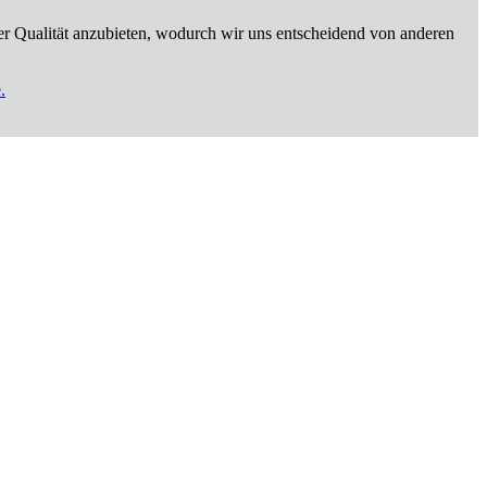
er Qualität anzubieten, wodurch wir uns entscheidend von anderen
.